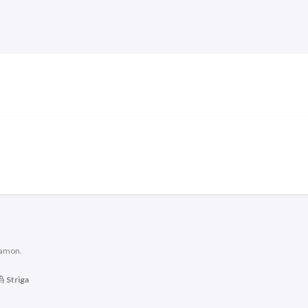
namon.
為
Striga