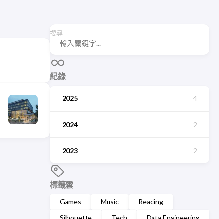
搜尋
紀錄
2025
4
2024
2
2023
2
標籤雲
Games
Music
Reading
Silhouette
Tech
Data Engineering