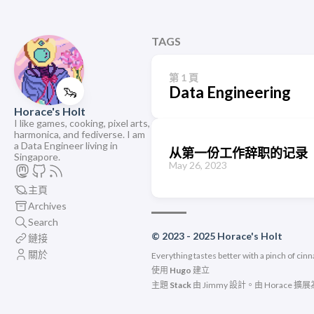
TAGS
第 1 頁
🦦
Data Engineering
Horace's Holt
I like games, cooking, pixel arts,
harmonica, and fediverse. I am
a Data Engineer living in
从第一份工作辞职的记录
Singapore.
May 26, 2023
主頁
Archives
Search
© 2023 - 2025 Horace's Holt
鏈接
關於
Everything tastes better with a pinch of cin
使用
Hugo
建立
主題
Stack
由
Jimmy
設計。由
Horace
擴展